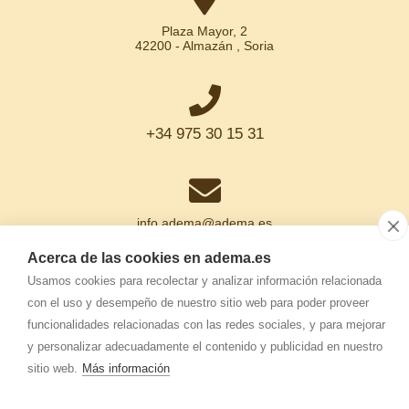
Plaza Mayor, 2
42200 - Almazán , Soria
+34 975 30 15 31
info.adema@
adema.es
Acerca de las cookies en adema.es
Usamos cookies para recolectar y analizar información relacionada
con el uso y desempeño de nuestro sitio web para poder proveer
ADEMA
-
Aviso legal
-
Política de privacidad
-
Política de cookies
-
funcionalidades relacionadas con las redes sociales, y para mejorar
y personalizar adecuadamente el contenido y publicidad en nuestro
sitio web.
Más información