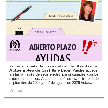
Ya está abierta la convocatoria de 𝗔𝘆𝘂𝗱𝗮𝘀 𝗮𝗹
𝗔𝘂𝘁𝗼𝗲𝗺𝗽𝗹𝗲𝗼 𝗱𝗲 𝗖𝗮𝘀𝘁𝗶𝗹𝗹𝗮 𝘆 𝗟𝗲ó𝗻. Puedes acceder
a ellas a través de sede electrónica si cumples con los
siguientes criterios: Alta como autónomo/a entre el 2 de
septiembre de 2025 y el 7 de agosto de 2026 Estar...
Ver más