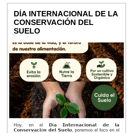
DÍA INTERNACIONAL DE LA
CONSERVACIÓN DEL
SUELO
Hoy, en el 𝗗í𝗮 𝗜𝗻𝘁𝗲𝗿𝗻𝗮𝗰𝗶𝗼𝗻𝗮𝗹 𝗱𝗲 𝗹𝗮
𝗖𝗼𝗻𝘀𝗲𝗿𝘃𝗮𝗰𝗶ó𝗻 𝗱𝗲𝗹 𝗦𝘂𝗲𝗹𝗼, ponemos el foco en el