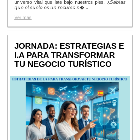
universo vital que late bajo nuestros pies. ¿𝘚𝘢𝘣í𝘢𝘴
𝘲𝘶𝘦 𝘦𝘭 𝘴𝘶𝘦𝘭𝘰 𝘦𝘴 𝘶𝘯 𝘳𝘦𝘤𝘶𝘳𝘴𝘰 𝘯�...
Ver más
JORNADA: ESTRATEGIAS E
I.A PARA TRANSFORMAR
TU NEGOCIO TURÍSTICO