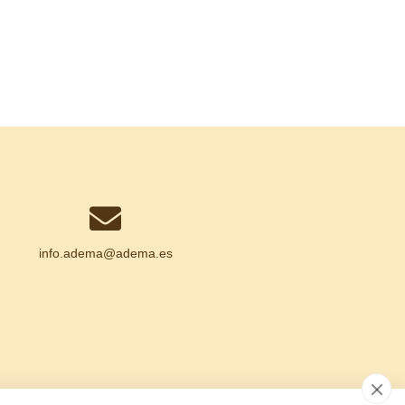
info.adema@
adema.es