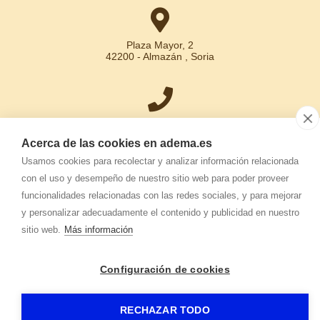
Plaza Mayor, 2
42200 - Almazán , Soria
+34 975 30 15 31
Acerca de las cookies en adema.es
Usamos cookies para recolectar y analizar información relacionada
con el uso y desempeño de nuestro sitio web para poder proveer
info.adema@
adema.es
funcionalidades relacionadas con las redes sociales, y para mejorar
y personalizar adecuadamente el contenido y publicidad en nuestro
sitio web.
Más información
Configuración de cookies
ADEMA
-
Aviso legal
-
Política de privacidad
-
Política de cookies
-
RECHAZAR TODO