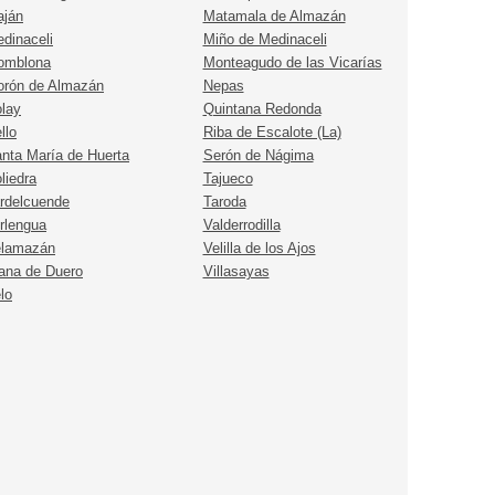
ján
Matamala de Almazán
dinaceli
Miño de Medinaceli
omblona
Monteagudo de las Vicarías
rón de Almazán
Nepas
lay
Quintana Redonda
llo
Riba de Escalote (La)
nta María de Huerta
Serón de Nágima
liedra
Tajueco
rdelcuende
Taroda
rlengua
Valderrodilla
elamazán
Velilla de los Ajos
ana de Duero
Villasayas
lo