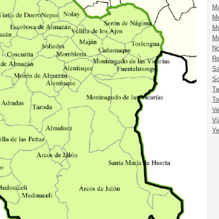
Ma
Me
M
Mo
No
Re
Sa
So
Ta
To
V
Vi
Ye