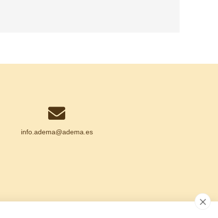
info.adema@
adema.es