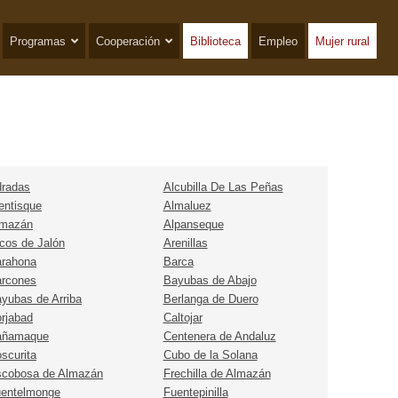
Programas
Cooperación
Biblioteca
Empleo
Mujer rural
radas
Alcubilla De Las Peñas
entisque
Almaluez
lmazán
Alpanseque
cos de Jalón
Arenillas
rahona
Barca
rcones
Bayubas de Abajo
yubas de Arriba
Berlanga de Duero
rjabad
Caltojar
añamaque
Centenera de Andaluz
scurita
Cubo de la Solana
cobosa de Almazán
Frechilla de Almazán
entelmonge
Fuentepinilla