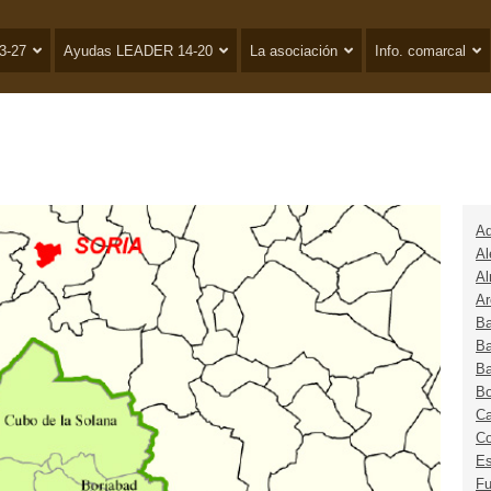
3-27
Ayudas LEADER 14-20
La asociación
Info. comarcal
Ad
Al
A
Ar
Ba
Ba
Ba
Bo
C
Co
Es
Fu