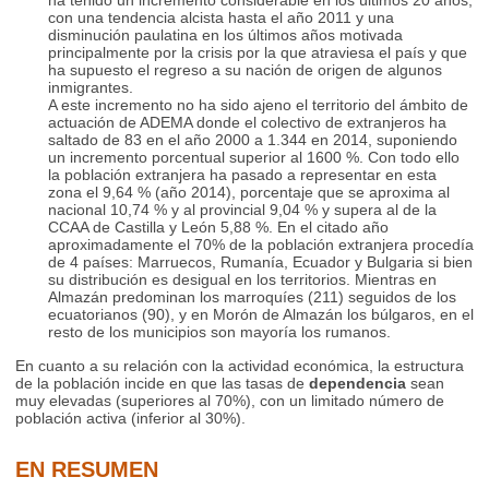
ha tenido un incremento considerable en los últimos 20 años,
con una tendencia alcista hasta el año 2011 y una
disminución paulatina en los últimos años motivada
principalmente por la crisis por la que atraviesa el país y que
ha supuesto el regreso a su nación de origen de algunos
inmigrantes.
A este incremento no ha sido ajeno el territorio del ámbito de
actuación de ADEMA donde el colectivo de extranjeros ha
saltado de 83 en el año 2000 a 1.344 en 2014, suponiendo
un incremento porcentual superior al 1600 %. Con todo ello
la población extranjera ha pasado a representar en esta
zona el 9,64 % (año 2014), porcentaje que se aproxima al
nacional 10,74 % y al provincial 9,04 % y supera al de la
CCAA de Castilla y León 5,88 %. En el citado año
aproximadamente el 70% de la población extranjera procedía
de 4 países: Marruecos, Rumanía, Ecuador y Bulgaria si bien
su distribución es desigual en los territorios. Mientras en
Almazán predominan los marroquíes (211) seguidos de los
ecuatorianos (90), y en Morón de Almazán los búlgaros, en el
resto de los municipios son mayoría los rumanos.
En cuanto a su relación con la actividad económica, la estructura
de la población incide en que las tasas de
dependencia
sean
muy elevadas (superiores al 70%), con un limitado número de
población activa (inferior al 30%).
EN RESUMEN