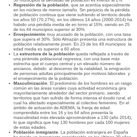
30 municipios la densidad de población es inferior al 2%.
Regresión de la población
, que se acentúa especialmente
en los núcleos de menor tamaño. Sin perjuicio de la pérdida
de población continua que viene sufriendo el territorio desde
los años 50 (70,27%), en los últimos 14 años (2000-2014) ha
habido una pérdida media de en torno al 15%, siendo en 25
de los 44 municipios superior al 30%.
Envejecimiento
muy acusado de la población, con una tasa
que supera el 30%. Sólo Almazán presenta una estructura de
población relativamente joven. En 23 de los 49 municipios la
edad media es superior a 60 años.
La
estructura de la población
queda reflejada a través de
una pirámide poblacional regresiva, con una base más
estrecha que el cuerpo central y un elevado número de
ancianos, debido al descenso de la natalidad, la emigración
de personas adultas principalmente por motivos laborales y
el envejecimiento de la población.
Masculinización
. El predominio de los hombres es un rasgo
común en las áreas rurales cuya actividad económica gira
mayoritariamente alrededor del sector primario, siendo
territorios que han sufrido de forma intensa el éxodo rural, el
cual ha afectado especialmente al colectivo femenino. En el
ámbito de actuación de ADEMA, la franja de edad
comprendida entre los 16 y los 64 años presenta la
masculinidad más elevada aproximándose a 130 (año 2014),
lo que significa que hay 130 hombres por cada 100 mujeres
de estas edades.
Población inmigrante
. La población extranjera en España