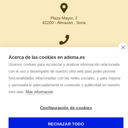
Plaza Mayor, 2
42200 - Almazán , Soria
+34 975 30 15 31
Acerca de las cookies en adema.es
Usamos cookies para recolectar y analizar información relacionada
con el uso y desempeño de nuestro sitio web para poder proveer
info.adema@
adema.es
funcionalidades relacionadas con las redes sociales, y para mejorar
y personalizar adecuadamente el contenido y publicidad en nuestro
sitio web.
Más información
Configuración de cookies
ADEMA
-
Aviso legal
-
Política de privacidad
-
Política de cookies
-
RECHAZAR TODO