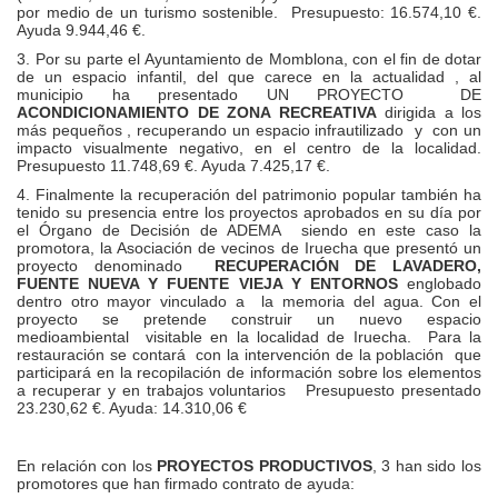
por medio de un turismo sostenible. Presupuesto: 16.574,10 €.
Ayuda 9.944,46 €.
3. Por su parte el Ayuntamiento de Momblona, con el fin de dotar
de un espacio infantil, del que carece en la actualidad , al
municipio ha presentado UN PROYECTO DE
ACONDICIONAMIENTO DE ZONA RECREATIVA
dirigida a los
más pequeños , recuperando un espacio infrautilizado y con un
impacto visualmente negativo, en el centro de la localidad.
Presupuesto 11.748,69 €. Ayuda 7.425,17 €.
4. Finalmente la recuperación del patrimonio popular también ha
tenido su presencia entre los proyectos aprobados en su día por
el Órgano de Decisión de ADEMA siendo en este caso la
promotora, la Asociación de vecinos de Iruecha que presentó un
proyecto denominado
RECUPERACIÓN DE LAVADERO,
FUENTE NUEVA Y FUENTE VIEJA Y ENTORNOS
englobado
dentro otro mayor vinculado a la memoria del agua. Con el
proyecto se pretende construir un nuevo espacio
medioambiental visitable en la localidad de Iruecha. Para la
restauración se contará con la intervención de la población que
participará en la recopilación de información sobre los elementos
a recuperar y en trabajos voluntarios Presupuesto presentado
23.230,62 €. Ayuda: 14.310,06 €
En relación con los
PROYECTOS PRODUCTIVOS
, 3 han sido los
promotores que han firmado contrato de ayuda: