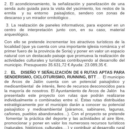
2. El acondicionamiento, la señalización y panelización de una
senda auto guiada para la visita del yacimiento, los restos de la
ermita y su entorno paisajístico, sendero con zonas de
descanso y un mirador ornitológico .
3. La realización de paneles informativos, para exponer en un
centro de interpretación junto con, en su caso, material
arqueológico.
Con ello se pretende incrementar los atractivos turísticos de la
localidad (que ya cuenta con una importante iglesia románica y el
primer fuero de la provincia de Soria) y poner en valor un espacio
natural con un destacado paisaje que promueva la realización de
actividades culturales y turísticas contribuyendo al desarrollo del
municipio. Presupuesto 35.631,72 € Ayuda: 23.089,35 €.
2.
EL DISEÑO Y SEÑALIZACIÓN DE 6 RUTAS APTAS PARA
SENDERISMO, CICLOTURISMO, RUNNING, BTT
… El municipio
de Arcos de Jalón cuenta con un potencial paisajístico y
medioambiental de interés, lleno de recursos desconocidos para
la mayoría de nosotros. El Ayuntamiento de Arcos de Jalón ha
presentado este proyecto con rutas que podrán realizarse
individualmente o combinadas entre sí. Estas rutas distribuidas
estratégicamente por el municipio darán a conocer su potencial
paisajístico y medioambiental (páramos, sabinares, lagunas,
cañones, pueblos abandonados…). Con el proyecto se pretende
fomentar la práctica del deporte y las actividades al aire libre,
promocionar y poner en valor los numerosos recursos turísticos
(naturales, históricos, culturales….) y contribuir al desarrollo rural