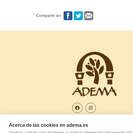
Compartir en
Acerca de las cookies en adema.es
Usamos cookies para recolectar y analizar información relacionada con