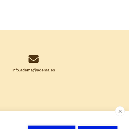
info.adema@
adema.es