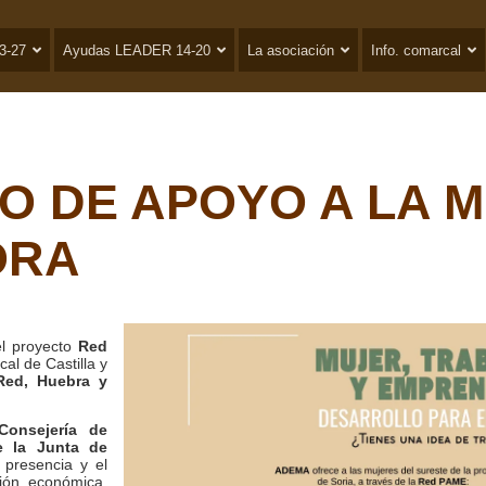
3-27
Ayudas LEADER 14-20
La asociación
Info. comarcal
O DE APOYO A LA 
ORA
l proyecto
Red
al de Castilla y
Red, Huebra y
Consejería de
de la Junta de
a presencia y el
ión económica,