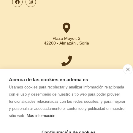
Plaza Mayor, 2
42200 - Almazán , Soria
+34 975 30 15 31
Acerca de las cookies en adema.es
Usamos cookies para recolectar y analizar información relacionada
con el uso y desempeño de nuestro sitio web para poder proveer
info.adema@
adema.es
funcionalidades relacionadas con las redes sociales, y para mejorar
y personalizar adecuadamente el contenido y publicidad en nuestro
sitio web.
Más información
ADEMA
-
Aviso legal
-
Política de privacidad
-
Política de cookies
-
Configuración de cookies