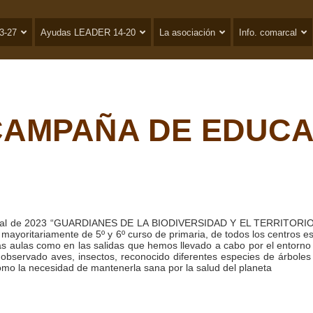
3-27
Ayudas LEADER 14-20
La asociación
Info. comarcal
 CAMPAÑA DE EDUC
iental de 2023 “GUARDIANES DE LA BIODIVERSIDAD Y EL TERRITO
 mayoritariamente de 5º y 6º curso de primaria, de todos los centros
as aulas como en las salidas que hemos llevado a cabo por el entorn
, observado aves, insectos, reconocido diferentes especies de árbole
omo la necesidad de mantenerla sana por la salud del planeta