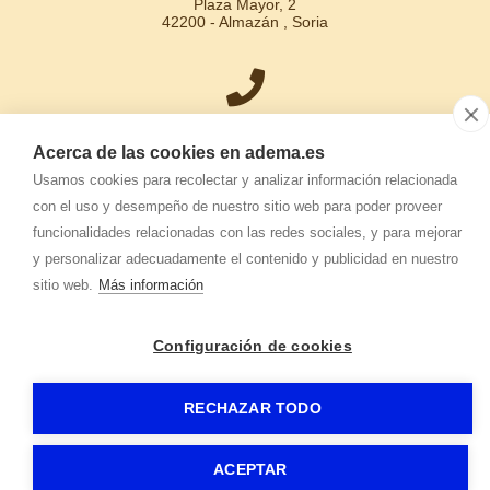
Plaza Mayor, 2
42200 - Almazán , Soria
+34 975 30 15 31
Acerca de las cookies en adema.es
Usamos cookies para recolectar y analizar información relacionada
con el uso y desempeño de nuestro sitio web para poder proveer
funcionalidades relacionadas con las redes sociales, y para mejorar
info.adema@
adema.es
y personalizar adecuadamente el contenido y publicidad en nuestro
sitio web.
Más información
Configuración de cookies
ADEMA
-
Aviso legal
-
Política de privacidad
-
Política de cookies
-
RECHAZAR TODO
ACEPTAR