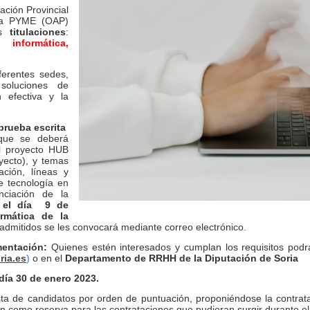
ación Provincial
era PYME (OAP)
es
titulaciones
:
formática,
ferentes sedes,
soluciones de
ón efectiva y la
prueba escrita
que se deberá
el proyecto HUB
ecto), y temas
ación, líneas y
e tecnología en
nciación de la
á el día 9 de
rmática de la
 admitidos se les convocará mediante correo electrónico.
mentación:
Quienes estén interesados y cumplan los requisitos pod
ria.es
)
o en el
Departamento de RRHH de la Diputación de Soria
día 30 de enero 2023.
lista de candidatos por orden de puntuación, proponiéndose la contra
án como reserva para las contrataciones que pudieran surgir durante el