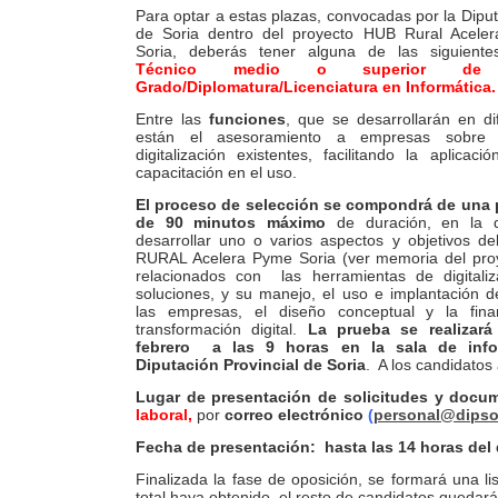
Para optar a estas plazas, convocadas por la Diput
de Soria dentro del proyecto HUB Rural Acel
Soria, deberás tener alguna de las siguient
Técnico medio o superior de in
Grado/Diplomatura/Licenciatura en Informática.
Entre las
funciones
, que se desarrollarán en di
están el asesoramiento a empresas sobre 
digitalización existentes, facilitando la aplicaci
capacitación en el uso.
El proceso de selección se compondrá de una 
de 90 minutos máximo
de duración, en la 
desarrollar uno o varios aspectos y objetivos d
RURAL Acelera Pyme Soria (ver memoria del proy
relacionados con las herramientas de digitaliz
soluciones, y su manejo, el uso e implantación d
las empresas, el diseño conceptual y la fina
transformación digital.
La prueba se realizar
febrero a las 9 horas en la sala de info
Diputación Provincial de Soria
. A los candidatos
Lugar de presentación de solicitudes y docu
laboral,
por
correo electrónico
(
personal@dipso
Fecha de presentación: hasta las 14 horas del 
Finalizada la fase de oposición, se formará una 
total haya obtenido, el resto de candidatos quedar