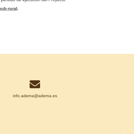
hub-rural
.
info.adema@
adema.es