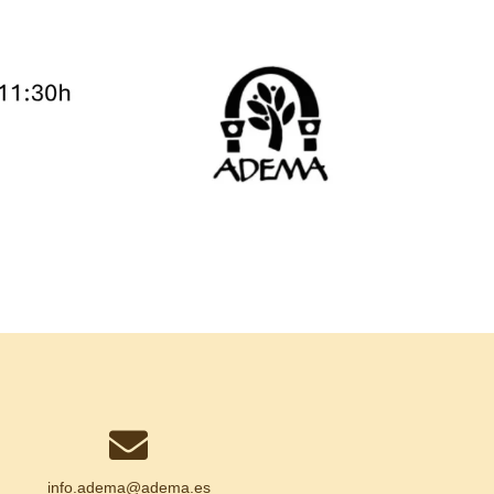
info.adema@
adema.es