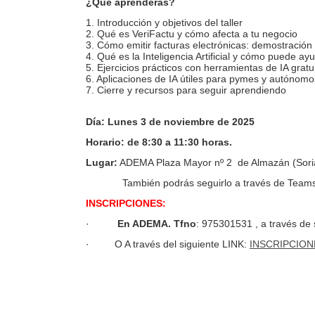
¿Qué aprenderás?
1. Introducción y objetivos del taller
2. Qué es VeriFactu y cómo afecta a tu negocio
3. Cómo emitir facturas electrónicas: demostración 
4. Qué es la Inteligencia Artificial y cómo puede ay
5. Ejercicios prácticos con herramientas de IA gratu
6. Aplicaciones de IA útiles para pymes y autónomo
7. Cierre y recursos para seguir aprendiendo
Día: Lunes 3 de noviembre de 2025
Horario: de 8:30 a 11:30 horas.
Lugar:
ADEMA Plaza Mayor nº 2 de Almazán (Sori
También podrás seguirlo a través de Teams
INSCRIPCIONES
:
·
En ADEMA. Tfno
: 975301531 , a través de
· O A través del siguiente LINK:
INSCRIPCION