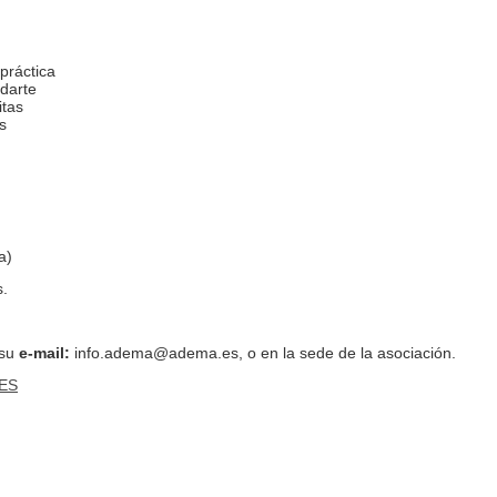
práctica
udarte
itas
s
a)
.
 su
e-mail:
info.adema@adema.es, o en la sede de la asociación.
ES